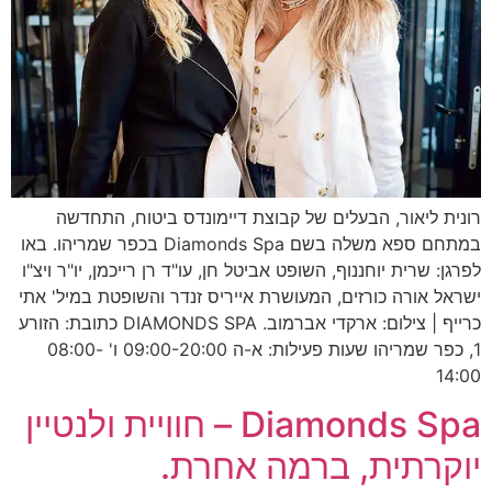
רונית ליאור, הבעלים של קבוצת דיימונדס ביטוח, התחדשה
במתחם ספא משלה בשם Diamonds Spa בכפר שמריהו. באו
לפרגן: שרית יוחננוף, השופט אביטל חן, עו"ד רן רייכמן, יו"ר ויצ"ו
ישראל אורה כורזים, המעושרת אייריס זנדר והשופטת במיל' אתי
כרייף | צילום: ארקדי אברמוב. DIAMONDS SPA כתובת: הזורע
1, כפר שמריהו שעות פעילות: א-ה 09:00-20:00 ו' 08:00-
14:00
Diamonds Spa – חוויית ולנטיין
יוקרתית, ברמה אחרת.