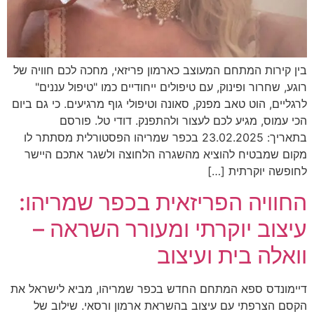
בין קירות המתחם המעוצב כארמון פריזאי, מחכה לכם חוויה של
רוגע, שחרור ופינוק, עם טיפולים ייחודיים כמו "טיפול עננים"
לרגליים, הוט טאב מפנק, סאונה וטיפולי גוף מרגיעים. כי גם ביום
הכי עמוס, מגיע לכם לעצור ולהתפנק. דודי טל. פורסם
בתאריך: 23.02.2025 בכפר שמריהו הפסטורלית מסתתר לו
מקום שמבטיח להוציא מהשגרה הלחוצה ולשגר אתכם היישר
לחופשה יוקרתית […]
החוויה הפריזאית בכפר שמריהו:
עיצוב יוקרתי ומעורר השראה –
וואלה בית ועיצוב
דיימונדס ספא המתחם החדש בכפר שמריהו, מביא לישראל את
הקסם הצרפתי עם עיצוב בהשראת ארמון ורסאי. שילוב של