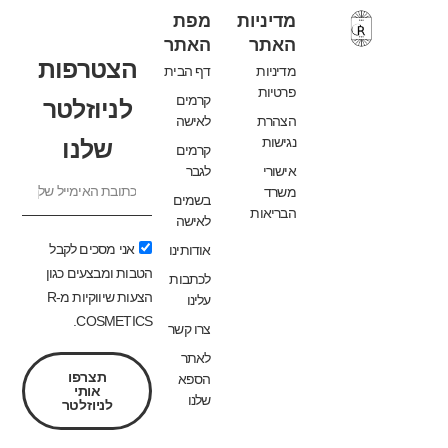
מדיניות
מפת
האתר
האתר
הצטרפות
מדיניות
דף הבית
פרטיות
קרמים
לניוזלטר
הצהרת
לאישה
נגישות
שלנו
קרמים
אישורי
לגבר
משרד
בשמים
הבריאות
לאישה
אני מסכים לקבל
אודותינו
הטבות ומבצעים כגון
לכתבות
הצעות שיווקיות מ-R
עלינו
COSMETICS.
צרו קשר
לאתר
תצרפו
הספא
אותי
שלנו
לניוזלטר